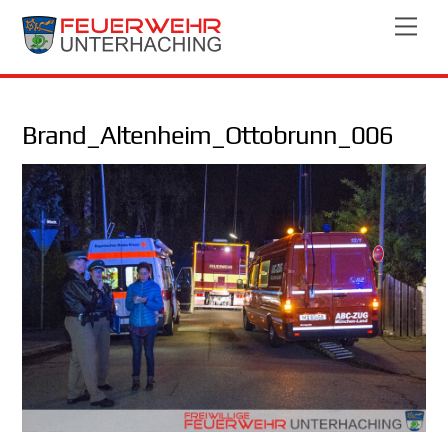
Skip
Men
to
content
Brand_Altenheim_Ottobrunn_006