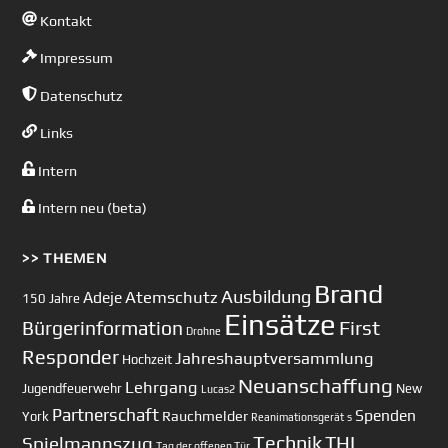
Kontakt
Impressum
Datenschutz
Links
Intern
Intern neu (beta)
>> THEMEN
Brand
Ausbildung
Atemschutz
Adeje
150 Jahre
Einsätze
First
Bürgerinformation
Drohne
Responder
Jahreshauptversammlung
Hochzeit
Neuanschaffung
Lehrgang
Jugendfeuerwehr
New
Lucas2
Partnerschaft
Spenden
Rauchmelder
York
Reanimationsgerät
s
Technik
Spielmannszug
THL
Tag der offenen Tür