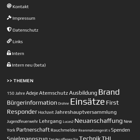
Kontakt
Impressum
Datenschutz
Links
Intern
Intern neu (beta)
>> THEMEN
Brand
Ausbildung
Atemschutz
Adeje
150 Jahre
Einsätze
First
Bürgerinformation
Drohne
Responder
Jahreshauptversammlung
Hochzeit
Neuanschaffung
Lehrgang
Jugendfeuerwehr
New
Lucas2
Partnerschaft
Spenden
Rauchmelder
York
Reanimationsgerät
s
Technik
Spielmannszug
THL
Tag der offenen Tür