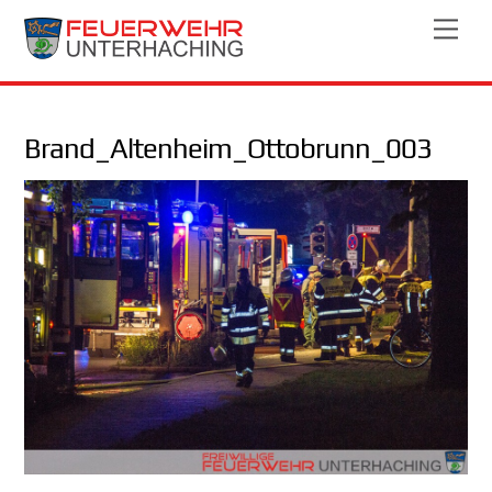
Skip
Men
to
content
Brand_Altenheim_Ottobrunn_003