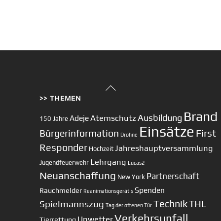
Back
>> THEMEN
To
Top
Brand
Ausbildung
Atemschutz
Adeje
150 Jahre
Einsätze
First
Bürgerinformation
Drohne
Responder
Jahreshauptversammlung
Hochzeit
Lehrgang
Jugendfeuerwehr
Lucas2
Neuanschaffung
Partnerschaft
New York
Spenden
Rauchmelder
Reanimationsgerät
s
Technik
Spielmannszug
THL
Tag der offenen Tür
Verkehrsunfall
Unwetter
Tierrettung