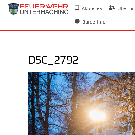
Skip
Aktuelles
Über un
to
Allgemeine Informationen
content
Bürgerinfo
DSC_2792