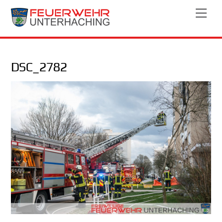
Skip
Men
to
content
DSC_2782