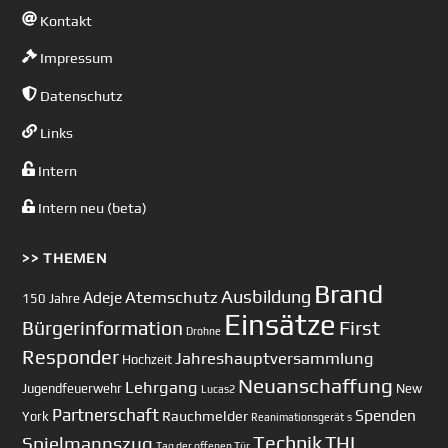
Kontakt
Impressum
Datenschutz
Links
Intern
Intern neu (beta)
>> THEMEN
Brand
Ausbildung
Atemschutz
Adeje
150 Jahre
Einsätze
First
Bürgerinformation
Drohne
Responder
Jahreshauptversammlung
Hochzeit
Neuanschaffung
Lehrgang
Jugendfeuerwehr
New
Lucas2
Partnerschaft
Spenden
Rauchmelder
York
Reanimationsgerät
s
Technik
Spielmannszug
THL
Tag der offenen Tür