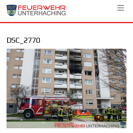
Skip
Men
to
content
DSC_2770