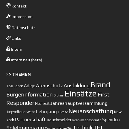
Kontakt
Impressum
Datenschutz
Links
Intern
Intern neu (beta)
>> THEMEN
Brand
Ausbildung
Atemschutz
Adeje
150 Jahre
Einsätze
First
Bürgerinformation
Drohne
Responder
Jahreshauptversammlung
Hochzeit
Neuanschaffung
Lehrgang
Jugendfeuerwehr
New
Lucas2
Partnerschaft
Spenden
Rauchmelder
York
Reanimationsgerät
s
Technik
Spielmannszug
THL
Tag der offenen Tür