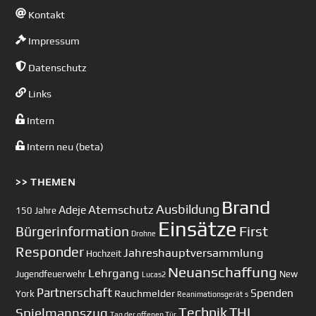
Kontakt
Impressum
Datenschutz
Links
Intern
Intern neu (beta)
>> THEMEN
Brand
Ausbildung
Atemschutz
Adeje
150 Jahre
Einsätze
First
Bürgerinformation
Drohne
Responder
Jahreshauptversammlung
Hochzeit
Neuanschaffung
Lehrgang
Jugendfeuerwehr
New
Lucas2
Partnerschaft
Spenden
Rauchmelder
York
Reanimationsgerät
s
Technik
Spielmannszug
THL
Tag der offenen Tür