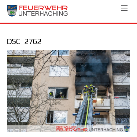
Skip
Men
to
content
DSC_2762