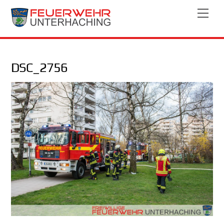
Skip
Men
to
content
DSC_2756