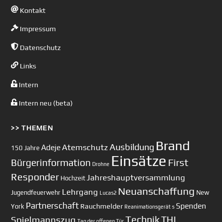
Kontakt
Impressum
Datenschutz
Links
Intern
Intern neu (beta)
>> THEMEN
Brand
Ausbildung
Atemschutz
Adeje
150 Jahre
Einsätze
First
Bürgerinformation
Drohne
Responder
Jahreshauptversammlung
Hochzeit
Neuanschaffung
Lehrgang
Jugendfeuerwehr
New
Lucas2
Partnerschaft
Spenden
Rauchmelder
York
Reanimationsgerät
s
Technik
Spielmannszug
THL
Tag der offenen Tür