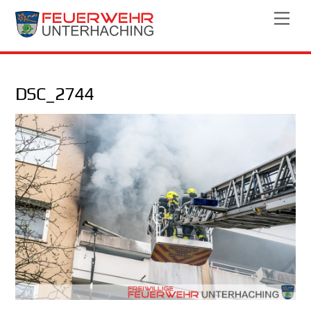
Skip
Men
to
content
DSC_2744