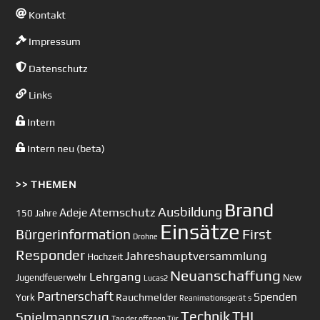
Kontakt
Impressum
Datenschutz
Links
Intern
Intern neu (beta)
>> THEMEN
Brand
Ausbildung
Atemschutz
Adeje
150 Jahre
Einsätze
First
Bürgerinformation
Drohne
Responder
Jahreshauptversammlung
Hochzeit
Neuanschaffung
Lehrgang
Jugendfeuerwehr
New
Lucas2
Partnerschaft
Spenden
Rauchmelder
York
Reanimationsgerät
s
Technik
Spielmannszug
THL
Tag der offenen Tür