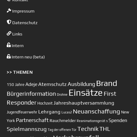
Impressum
Datenschutz
Links
Intern
Intern neu (beta)
>> THEMEN
Brand
Ausbildung
Atemschutz
Adeje
150 Jahre
Einsätze
First
Bürgerinformation
Drohne
Responder
Jahreshauptversammlung
Hochzeit
Neuanschaffung
Lehrgang
Jugendfeuerwehr
New
Lucas2
Partnerschaft
Spenden
Rauchmelder
York
Reanimationsgerät
s
Technik
Spielmannszug
THL
Tag der offenen Tür