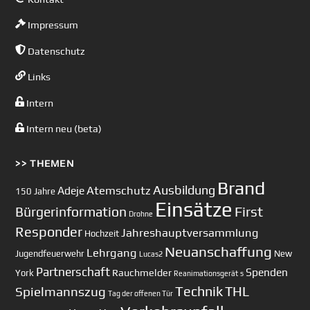
Impressum
Datenschutz
Links
Intern
Intern neu (beta)
>> THEMEN
Brand
Ausbildung
Atemschutz
Adeje
150 Jahre
Einsätze
First
Bürgerinformation
Drohne
Responder
Jahreshauptversammlung
Hochzeit
Neuanschaffung
Lehrgang
Jugendfeuerwehr
New
Lucas2
Partnerschaft
Spenden
Rauchmelder
York
Reanimationsgerät
s
Technik
Spielmannszug
THL
Tag der offenen Tür