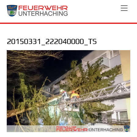
Skip
Men
to
content
20150331_222040000_TS