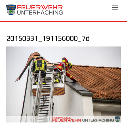
Skip
Men
to
content
20150331_191156000_7d