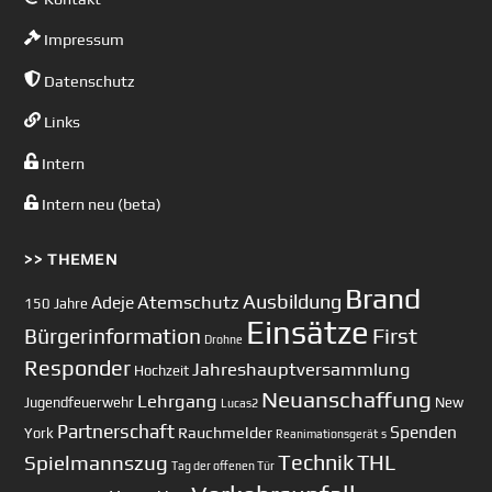
Impressum
Datenschutz
Links
Intern
Intern neu (beta)
>> THEMEN
Brand
Ausbildung
Atemschutz
Adeje
150 Jahre
Einsätze
First
Bürgerinformation
Drohne
Responder
Jahreshauptversammlung
Hochzeit
Neuanschaffung
Lehrgang
Jugendfeuerwehr
New
Lucas2
Partnerschaft
Spenden
Rauchmelder
York
Reanimationsgerät
s
Technik
Spielmannszug
THL
Tag der offenen Tür