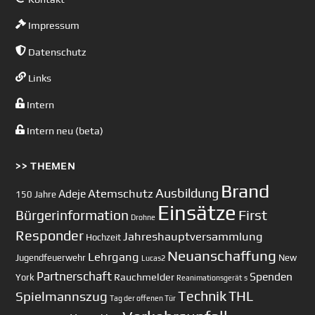
Impressum
Datenschutz
Links
Intern
Intern neu (beta)
>> THEMEN
Brand
Ausbildung
Atemschutz
Adeje
150 Jahre
Einsätze
First
Bürgerinformation
Drohne
Responder
Jahreshauptversammlung
Hochzeit
Neuanschaffung
Lehrgang
Jugendfeuerwehr
New
Lucas2
Partnerschaft
Spenden
Rauchmelder
York
Reanimationsgerät
s
Technik
Spielmannszug
THL
Tag der offenen Tür