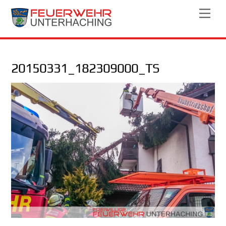
Skip
Men
to
content
20150331_182309000_TS