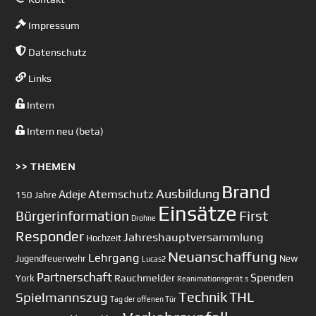
Impressum
Datenschutz
Links
Intern
Intern neu (beta)
>> THEMEN
Brand
Ausbildung
Atemschutz
Adeje
150 Jahre
Einsätze
First
Bürgerinformation
Drohne
Responder
Jahreshauptversammlung
Hochzeit
Neuanschaffung
Lehrgang
Jugendfeuerwehr
New
Lucas2
Partnerschaft
Spenden
Rauchmelder
York
Reanimationsgerät
s
Technik
Spielmannszug
THL
Tag der offenen Tür