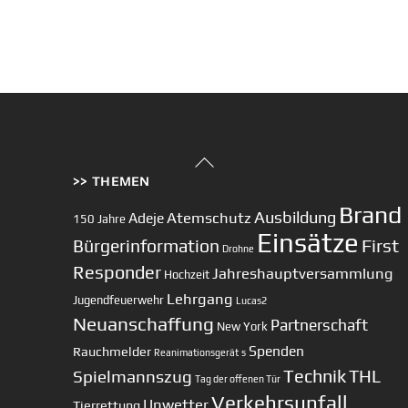
Back
>> THEMEN
To
Top
Brand
Ausbildung
Atemschutz
Adeje
150 Jahre
Einsätze
First
Bürgerinformation
Drohne
Responder
Jahreshauptversammlung
Hochzeit
Lehrgang
Jugendfeuerwehr
Lucas2
Neuanschaffung
Partnerschaft
New York
Spenden
Rauchmelder
Reanimationsgerät
s
Technik
Spielmannszug
THL
Tag der offenen Tür
Verkehrsunfall
Unwetter
Tierrettung