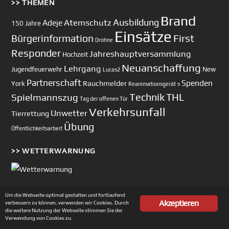
>> THEMEN
Brand
Ausbildung
Atemschutz
Adeje
150 Jahre
Einsätze
First
Bürgerinformation
Drohne
Responder
Jahreshauptversammlung
Hochzeit
Neuanschaffung
Lehrgang
Jugendfeuerwehr
New
Lucas2
Partnerschaft
Spenden
Rauchmelder
York
Reanimationsgerät
s
Technik
Spielmannszug
THL
Tag der offenen Tür
Verkehrsunfall
Unwetter
Tierrettung
Übung
Öffentlichkeitsarbeit
>> WETTERWARNUNG
Um die Webseite optimal gestalten und fortlaufend
Akzeptieren
verbessern zu können, verwenden wir Cookies. Durch
Copyright © 2002-2026 Feuerwehr Unterhaching
die weitere Nutzung der Webseite stimmen Sie der
Verwendung von Cookies zu.