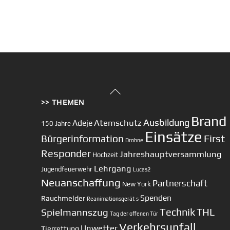
Back
>> THEMEN
To
Top
Brand
Ausbildung
Atemschutz
Adeje
150 Jahre
Einsätze
First
Bürgerinformation
Drohne
Responder
Jahreshauptversammlung
Hochzeit
Lehrgang
Jugendfeuerwehr
Lucas2
Neuanschaffung
Partnerschaft
New York
Spenden
Rauchmelder
Reanimationsgerät
s
Technik
Spielmannszug
THL
Tag der offenen Tür
Verkehrsunfall
Unwetter
Tierrettung