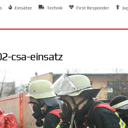
s
Einsätze
Technik
First Responder
Ju
2-csa-einsatz