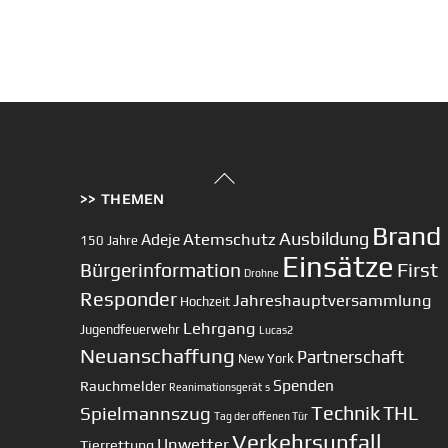
Back
>> THEMEN
To
Top
Brand
Ausbildung
Atemschutz
Adeje
150 Jahre
Einsätze
First
Bürgerinformation
Drohne
Responder
Jahreshauptversammlung
Hochzeit
Lehrgang
Jugendfeuerwehr
Lucas2
Neuanschaffung
Partnerschaft
New York
Spenden
Rauchmelder
Reanimationsgerät
s
Technik
Spielmannszug
THL
Tag der offenen Tür
Verkehrsunfall
Unwetter
Tierrettung