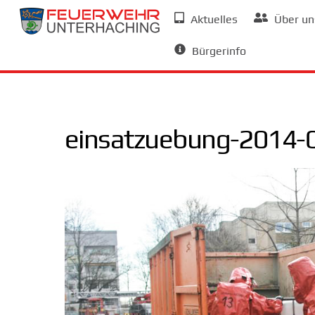
Skip
Aktuelles
Über un
to
Allgemeine Informationen
content
Bürgerinfo
einsatzuebung-2014-0