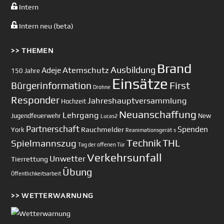
Intern
Intern neu (beta)
>> THEMEN
Brand
Ausbildung
Atemschutz
Adeje
150 Jahre
Einsätze
First
Bürgerinformation
Drohne
Responder
Jahreshauptversammlung
Hochzeit
Neuanschaffung
Lehrgang
Jugendfeuerwehr
New
Lucas2
Partnerschaft
Spenden
Rauchmelder
York
Reanimationsgerät
s
Technik
Spielmannszug
THL
Tag der offenen Tür
Verkehrsunfall
Unwetter
Tierrettung
Übung
Öffentlichkeitsarbeit
>> WETTERWARNUNG