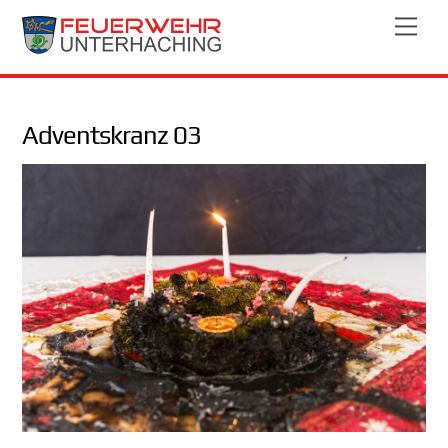
Skip
Men
to
content
Adventskranz 03