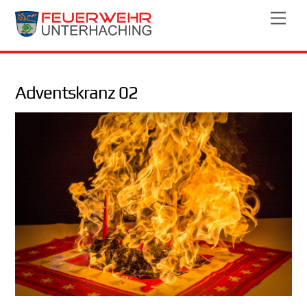
Skip
Men
to
content
Adventskranz 02