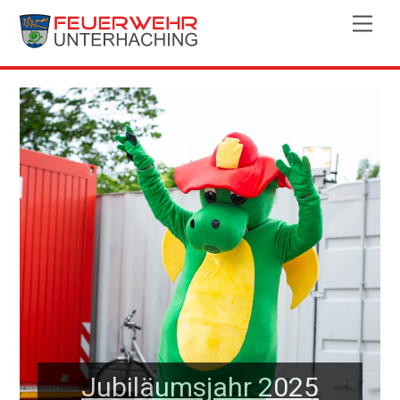
Skip
Men
to
content
Jubiläumsjahr 2025