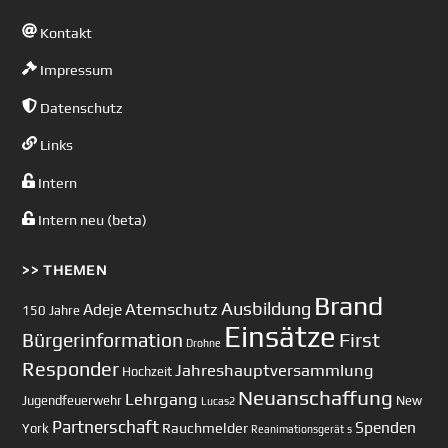
Kontakt
Impressum
Datenschutz
Links
Intern
Intern neu (beta)
>> THEMEN
Brand
Ausbildung
Atemschutz
Adeje
150 Jahre
Einsätze
First
Bürgerinformation
Drohne
Responder
Jahreshauptversammlung
Hochzeit
Neuanschaffung
Lehrgang
Jugendfeuerwehr
New
Lucas2
Partnerschaft
Spenden
Rauchmelder
York
Reanimationsgerät
s