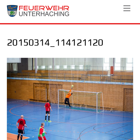
Skip
Men
to
content
20150314_114121120