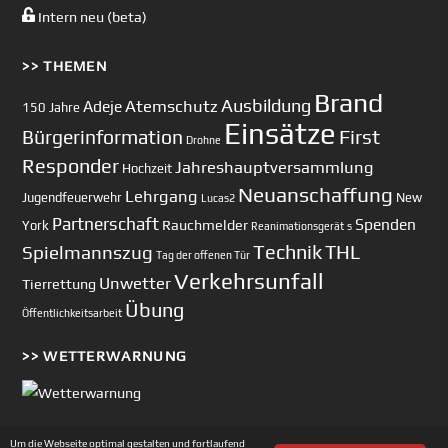
Intern neu (beta)
>> THEMEN
Brand
Ausbildung
Atemschutz
Adeje
150 Jahre
Einsätze
First
Bürgerinformation
Drohne
Responder
Jahreshauptversammlung
Hochzeit
Neuanschaffung
Lehrgang
Jugendfeuerwehr
New
Lucas2
Partnerschaft
Spenden
Rauchmelder
York
Reanimationsgerät
s
Technik
Spielmannszug
THL
Tag der offenen Tür
Verkehrsunfall
Unwetter
Tierrettung
Übung
Öffentlichkeitsarbeit
>> WETTERWARNUNG
Um die Webseite optimal gestalten und fortlaufend