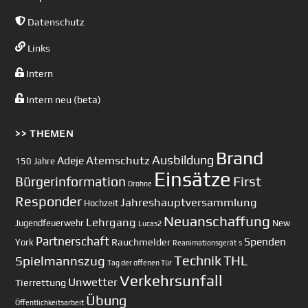
Datenschutz
Links
Intern
Intern neu (beta)
>> THEMEN
Brand
Ausbildung
Atemschutz
Adeje
150 Jahre
Einsätze
First
Bürgerinformation
Drohne
Responder
Jahreshauptversammlung
Hochzeit
Neuanschaffung
Lehrgang
Jugendfeuerwehr
New
Lucas2
Partnerschaft
Spenden
Rauchmelder
York
Reanimationsgerät
s
Technik
Spielmannszug
THL
Tag der offenen Tür
Verkehrsunfall
Unwetter
Tierrettung
Übung
Öffentlichkeitsarbeit