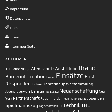
Impressum
Datenschutz
Links
Intern
Intern neu (beta)
>> THEMEN
Brand
Ausbildung
Atemschutz
Adeje
150 Jahre
Einsätze
First
Bürgerinformation
Drohne
Responder
Jahreshauptversammlung
Hochzeit
Neuanschaffung
Lehrgang
Jugendfeuerwehr
New
Lucas2
Partnerschaft
Spenden
Rauchmelder
York
Reanimationsgerät
s
Technik
Spielmannszug
THL
Tag der offenen Tür