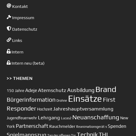
Kontakt
Impressum
Datenschutz
Links
Intern
Intern neu (beta)
>> THEMEN
Brand
Ausbildung
Atemschutz
Adeje
150 Jahre
Einsätze
First
Bürgerinformation
Drohne
Responder
Jahreshauptversammlung
Hochzeit
Neuanschaffung
Lehrgang
Jugendfeuerwehr
New
Lucas2
Partnerschaft
Spenden
Rauchmelder
York
Reanimationsgerät
s
Technik
Spielmannszug
THL
Tag der offenen Tür