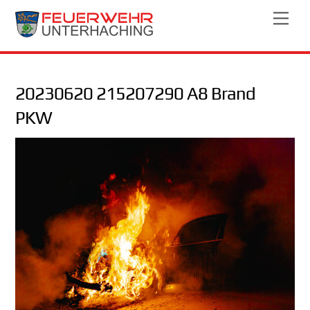
Skip
Men
to
content
20230620 215207290 A8 Brand
PKW