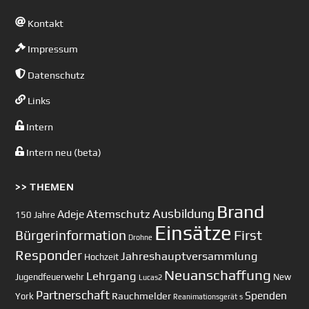
Kontakt
Impressum
Datenschutz
Links
Intern
Intern neu (beta)
>> THEMEN
Brand
Ausbildung
Atemschutz
Adeje
150 Jahre
Einsätze
First
Bürgerinformation
Drohne
Responder
Jahreshauptversammlung
Hochzeit
Neuanschaffung
Lehrgang
Jugendfeuerwehr
New
Lucas2
Partnerschaft
Spenden
Rauchmelder
York
Reanimationsgerät
s