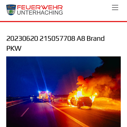
Skip
Men
to
content
20230620 215057708 A8 Brand
PKW