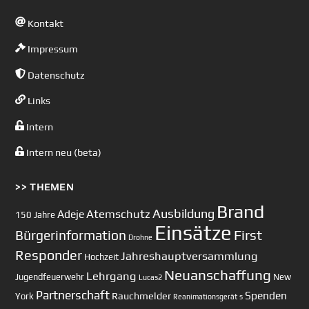
Kontakt
Impressum
Datenschutz
Links
Intern
Intern neu (beta)
>> THEMEN
Brand
Ausbildung
Atemschutz
Adeje
150 Jahre
Einsätze
First
Bürgerinformation
Drohne
Responder
Jahreshauptversammlung
Hochzeit
Neuanschaffung
Lehrgang
Jugendfeuerwehr
New
Lucas2
Partnerschaft
Spenden
Rauchmelder
York
Reanimationsgerät
s