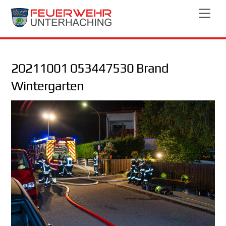
Skip
Men
to
content
20211001 053447530 Brand
Wintergarten