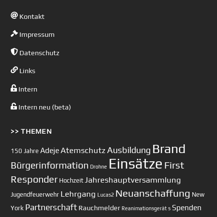
Kontakt
Impressum
Datenschutz
Links
Intern
Intern neu (beta)
>> THEMEN
Brand
Ausbildung
Atemschutz
Adeje
150 Jahre
Einsätze
First
Bürgerinformation
Drohne
Responder
Jahreshauptversammlung
Hochzeit
Neuanschaffung
Lehrgang
Jugendfeuerwehr
New
Lucas2
Partnerschaft
Spenden
Rauchmelder
York
Reanimationsgerät
s