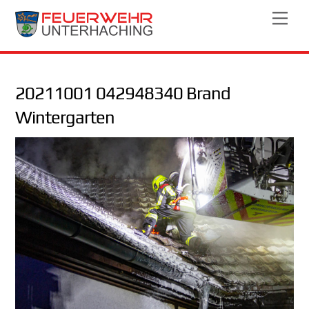
Skip
Men
to
content
20211001 042948340 Brand
Wintergarten