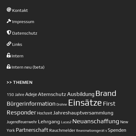
Kontakt
Impressum
Datenschutz
Links
Intern
Intern neu (beta)
>> THEMEN
Brand
Ausbildung
Atemschutz
Adeje
150 Jahre
Einsätze
First
Bürgerinformation
Drohne
Responder
Jahreshauptversammlung
Hochzeit
Neuanschaffung
Lehrgang
Jugendfeuerwehr
New
Lucas2
Partnerschaft
Spenden
Rauchmelder
York
Reanimationsgerät
s