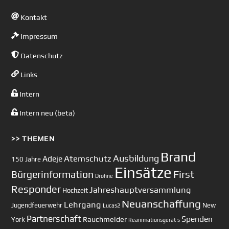
Kontakt
Impressum
Datenschutz
Links
Intern
Intern neu (beta)
>> THEMEN
Brand
Ausbildung
Atemschutz
Adeje
150 Jahre
Einsätze
First
Bürgerinformation
Drohne
Responder
Jahreshauptversammlung
Hochzeit
Neuanschaffung
Lehrgang
Jugendfeuerwehr
New
Lucas2
Partnerschaft
Spenden
Rauchmelder
York
Reanimationsgerät
s