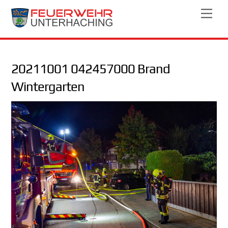
Skip
Men
to
content
20211001 042457000 Brand
Wintergarten