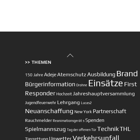
Back
>> THEMEN
To
Top
Brand
Ausbildung
Atemschutz
Adeje
150 Jahre
Einsätze
First
Bürgerinformation
Drohne
Responder
Jahreshauptversammlung
Hochzeit
Lehrgang
Jugendfeuerwehr
Lucas2
Neuanschaffung
Partnerschaft
New York
Spenden
Rauchmelder
Reanimationsgerät
s
Technik
Spielmannszug
THL
Tag der offenen Tür
Verkehrsunfall
Unwetter
Tierrettung