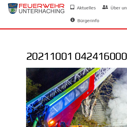
Skip
Aktuelles
Über un
to
Allgemeine Informationen
content
Bürgerinfo
20211001 042416000 