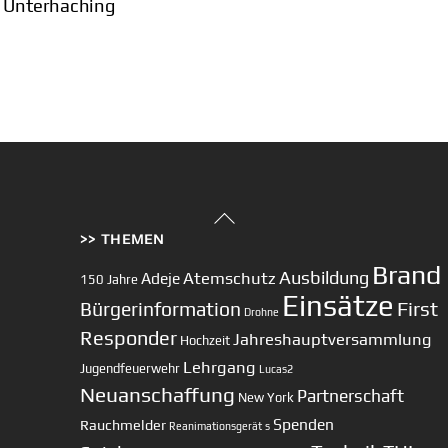
 Unterhaching
Back
>> THEMEN
To
Top
Brand
Ausbildung
Atemschutz
Adeje
150 Jahre
Einsätze
First
Bürgerinformation
Drohne
Responder
Jahreshauptversammlung
Hochzeit
Lehrgang
Jugendfeuerwehr
Lucas2
Neuanschaffung
Partnerschaft
New York
Spenden
Rauchmelder
Reanimationsgerät
s