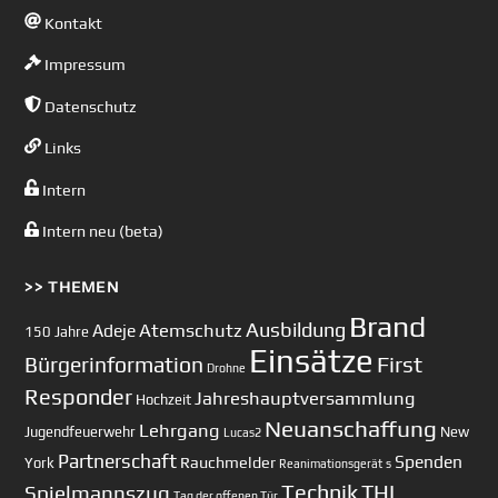
Kontakt
Impressum
Datenschutz
Links
Intern
Intern neu (beta)
>> THEMEN
Brand
Ausbildung
Atemschutz
Adeje
150 Jahre
Einsätze
First
Bürgerinformation
Drohne
Responder
Jahreshauptversammlung
Hochzeit
Neuanschaffung
Lehrgang
Jugendfeuerwehr
New
Lucas2
Partnerschaft
Spenden
Rauchmelder
York
Reanimationsgerät
s
Technik
Spielmannszug
THL
Tag der offenen Tür