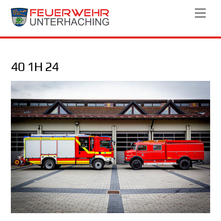
Skip
Men
to
content
40 1H 24