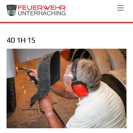
Skip
Men
to
content
40 1H 15