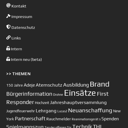
Kontakt
Impressum
Datenschutz
Links
Intern
Intern neu (beta)
>> THEMEN
Brand
Ausbildung
Atemschutz
Adeje
150 Jahre
Einsätze
First
Bürgerinformation
Drohne
Responder
Jahreshauptversammlung
Hochzeit
Neuanschaffung
Lehrgang
Jugendfeuerwehr
New
Lucas2
Partnerschaft
Spenden
Rauchmelder
York
Reanimationsgerät
s
Technik
Spielmannszug
THL
Tag der offenen Tür