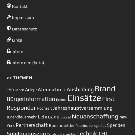
Kontakt
Impressum
Datenschutz
Links
Intern
Intern neu (beta)
>> THEMEN
Brand
Ausbildung
Atemschutz
Adeje
150 Jahre
Einsätze
First
Bürgerinformation
Drohne
Responder
Jahreshauptversammlung
Hochzeit
Neuanschaffung
Lehrgang
Jugendfeuerwehr
New
Lucas2
Partnerschaft
Spenden
Rauchmelder
York
Reanimationsgerät
s
Technik
Spielmannszug
THL
Tag der offenen Tür