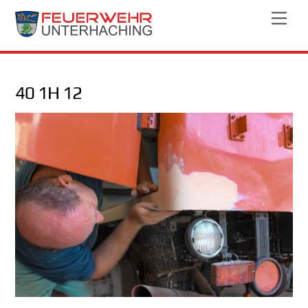
Skip
Men
to
content
40 1H 12