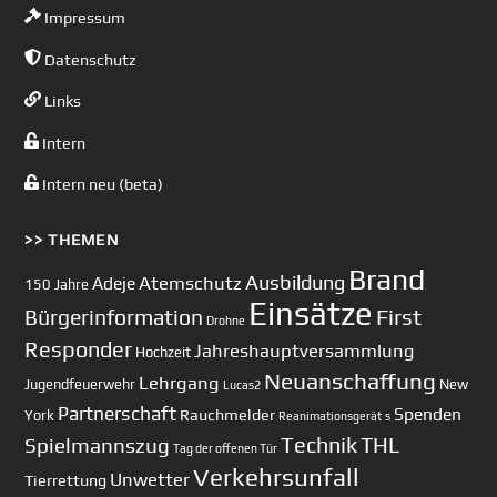
Impressum
Datenschutz
Links
Intern
Intern neu (beta)
>> THEMEN
Brand
Ausbildung
Atemschutz
Adeje
150 Jahre
Einsätze
First
Bürgerinformation
Drohne
Responder
Jahreshauptversammlung
Hochzeit
Neuanschaffung
Lehrgang
Jugendfeuerwehr
New
Lucas2
Partnerschaft
Spenden
Rauchmelder
York
Reanimationsgerät
s
Technik
Spielmannszug
THL
Tag der offenen Tür
Verkehrsunfall
Unwetter
Tierrettung