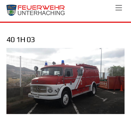
Skip
Men
to
content
40 1H 03