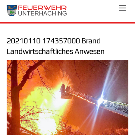
Skip
Men
to
content
20210110 174357000 Brand
Landwirtschaftliches Anwesen