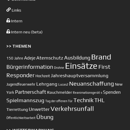
Links
Intern
Intern neu (beta)
>> THEMEN
Brand
Ausbildung
Atemschutz
Adeje
150 Jahre
Einsätze
First
Bürgerinformation
Drohne
Responder
Jahreshauptversammlung
Hochzeit
Neuanschaffung
Lehrgang
Jugendfeuerwehr
New
Lucas2
Partnerschaft
Spenden
Rauchmelder
York
Reanimationsgerät
s
Technik
Spielmannszug
THL
Tag der offenen Tür
Verkehrsunfall
Unwetter
Tierrettung
Übung
Öffentlichkeitsarbeit