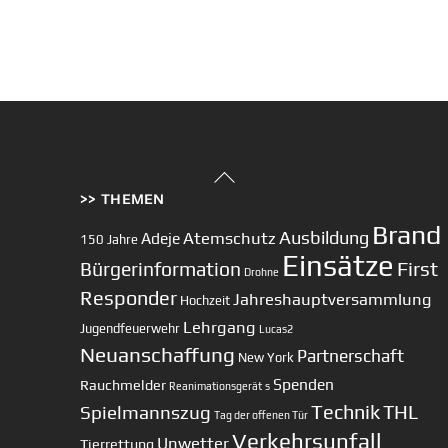
Back
>> THEMEN
To
Top
Brand
Ausbildung
Atemschutz
Adeje
150 Jahre
Einsätze
First
Bürgerinformation
Drohne
Responder
Jahreshauptversammlung
Hochzeit
Lehrgang
Jugendfeuerwehr
Lucas2
Neuanschaffung
Partnerschaft
New York
Spenden
Rauchmelder
Reanimationsgerät
s
Technik
Spielmannszug
THL
Tag der offenen Tür
Verkehrsunfall
Unwetter
Tierrettung