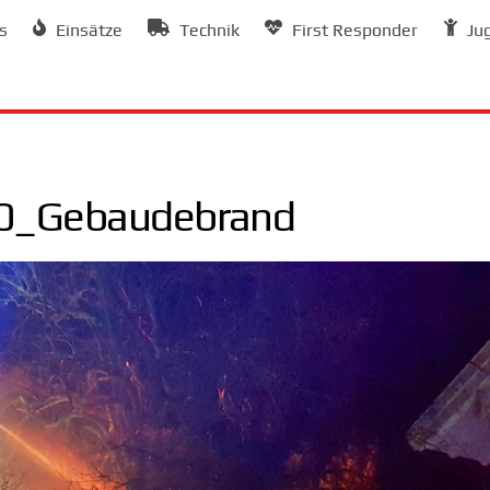
s
Einsätze
Technik
First Responder
Ju
0_Gebaudebrand