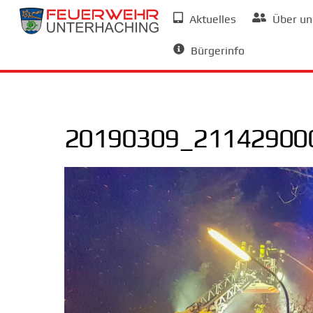
Skip
Aktuelles
Über un
to
Allgemeine Informationen
content
Bürgerinfo
20190309_21142900