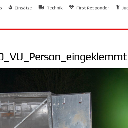
s
Einsätze
Technik
First Responder
Ju
0_VU_Person_eingeklemmt