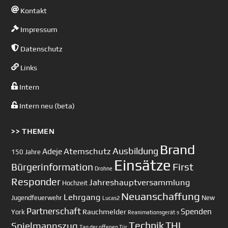
Kontakt
Impressum
Datenschutz
Links
Intern
Intern neu (beta)
>> THEMEN
Brand
Ausbildung
Atemschutz
Adeje
150 Jahre
Einsätze
First
Bürgerinformation
Drohne
Responder
Jahreshauptversammlung
Hochzeit
Neuanschaffung
Lehrgang
Jugendfeuerwehr
New
Lucas2
Partnerschaft
Spenden
Rauchmelder
York
Reanimationsgerät
s
Technik
Spielmannszug
THL
Tag der offenen Tür