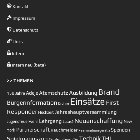
Kontakt
Impressum
Datenschutz
Links
Intern
Intern neu (beta)
>> THEMEN
Brand
Ausbildung
Atemschutz
Adeje
150 Jahre
Einsätze
First
Bürgerinformation
Drohne
Responder
Jahreshauptversammlung
Hochzeit
Neuanschaffung
Lehrgang
Jugendfeuerwehr
New
Lucas2
Partnerschaft
Spenden
Rauchmelder
York
Reanimationsgerät
s
Technik
Spielmannszug
THL
Tag der offenen Tür