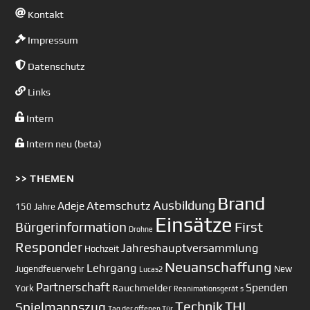
Kontakt
Impressum
Datenschutz
Links
Intern
Intern neu (beta)
>> THEMEN
Brand
Ausbildung
Atemschutz
Adeje
150 Jahre
Einsätze
First
Bürgerinformation
Drohne
Responder
Jahreshauptversammlung
Hochzeit
Neuanschaffung
Lehrgang
Jugendfeuerwehr
New
Lucas2
Partnerschaft
Spenden
Rauchmelder
York
Reanimationsgerät
s
Technik
Spielmannszug
THL
Tag der offenen Tür