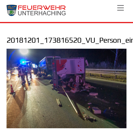
Skip
Men
to
content
20181201_173816520_VU_Person_ei