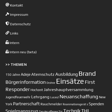
Kontakt
Impressum
Datenschutz
Links
Intern
Intern neu (beta)
>> THEMEN
Brand
Ausbildung
Atemschutz
Adeje
150 Jahre
Einsätze
First
Bürgerinformation
Drohne
Responder
Jahreshauptversammlung
Hochzeit
Neuanschaffung
Lehrgang
Jugendfeuerwehr
New
Lucas2
Partnerschaft
Spenden
Rauchmelder
York
Reanimationsgerät
s
Technik
Spielmannszug
THL
Tag der offenen Tür