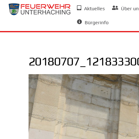
Skip
Aktuelles
Über un
to
Allgemeine Informationen
content
Bürgerinfo
20180707_121833300