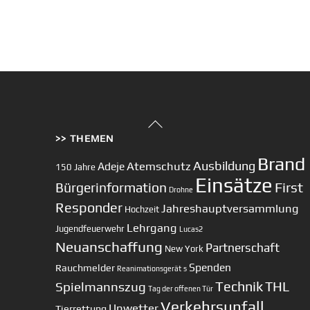
Back
>> THEMEN
To
Top
Brand
Ausbildung
Atemschutz
Adeje
150 Jahre
Einsätze
First
Bürgerinformation
Drohne
Responder
Jahreshauptversammlung
Hochzeit
Lehrgang
Jugendfeuerwehr
Lucas2
Neuanschaffung
Partnerschaft
New York
Spenden
Rauchmelder
Reanimationsgerät
s
Technik
Spielmannszug
THL
Tag der offenen Tür
Verkehrsunfall
Unwetter
Tierrettung