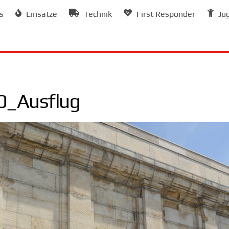
s
Einsätze
Technik
First Responder
Ju
_Ausflug