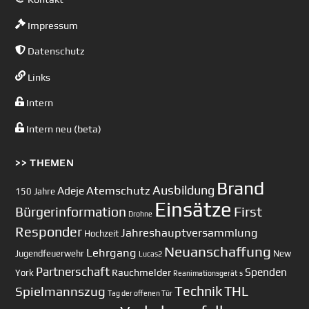
Impressum
Datenschutz
Links
Intern
Intern neu (beta)
>> THEMEN
Brand
Ausbildung
Atemschutz
Adeje
150 Jahre
Einsätze
First
Bürgerinformation
Drohne
Responder
Jahreshauptversammlung
Hochzeit
Neuanschaffung
Lehrgang
Jugendfeuerwehr
New
Lucas2
Partnerschaft
Spenden
Rauchmelder
York
Reanimationsgerät
s
Technik
Spielmannszug
THL
Tag der offenen Tür