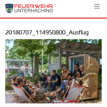
Skip
Men
to
content
20180707_114950800_Ausflug