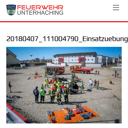
Skip
Men
to
content
20180407_111004790_Einsatzuebung