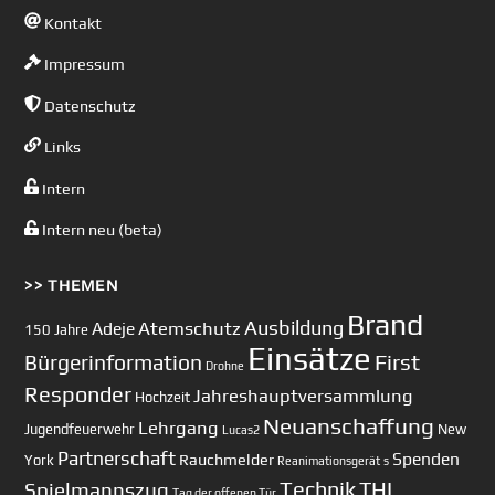
Kontakt
Impressum
Datenschutz
Links
Intern
Intern neu (beta)
>> THEMEN
Brand
Ausbildung
Atemschutz
Adeje
150 Jahre
Einsätze
First
Bürgerinformation
Drohne
Responder
Jahreshauptversammlung
Hochzeit
Neuanschaffung
Lehrgang
Jugendfeuerwehr
New
Lucas2
Partnerschaft
Spenden
Rauchmelder
York
Reanimationsgerät
s
Technik
Spielmannszug
THL
Tag der offenen Tür