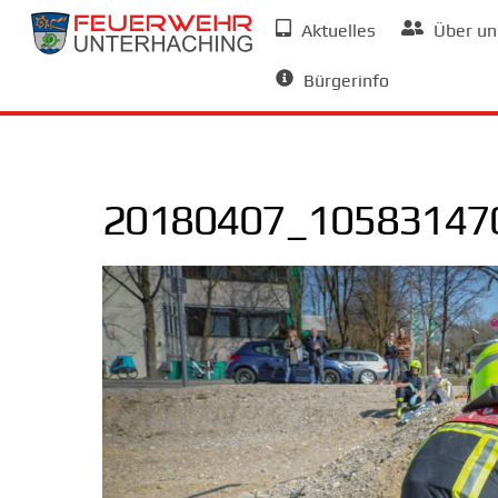
Skip
Aktuelles
Über un
to
Allgemeine Informationen
content
Bürgerinfo
20180407_105831470