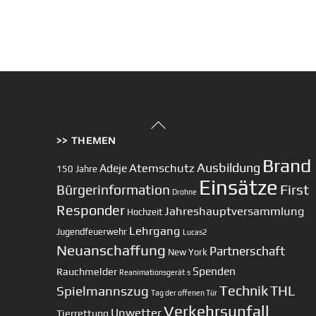
Back
>> THEMEN
To
Top
Brand
Ausbildung
Atemschutz
Adeje
150 Jahre
Einsätze
First
Bürgerinformation
Drohne
Responder
Jahreshauptversammlung
Hochzeit
Lehrgang
Jugendfeuerwehr
Lucas2
Neuanschaffung
Partnerschaft
New York
Spenden
Rauchmelder
Reanimationsgerät
s
Technik
Spielmannszug
THL
Tag der offenen Tür
Verkehrsunfall
Unwetter
Tierrettung