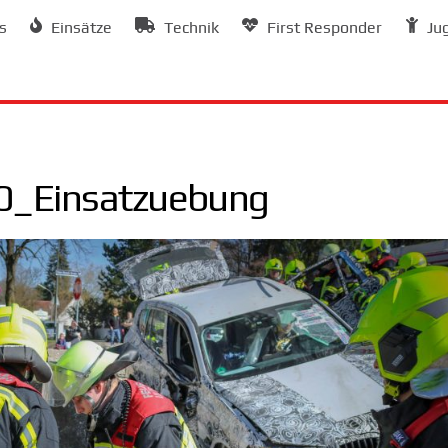
s
Einsätze
Technik
First Responder
Ju
_Einsatzuebung