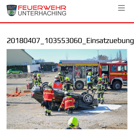
Skip
Men
to
content
20180407_103553060_Einsatzuebung