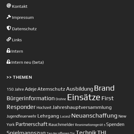
Kontakt
Impressum
Datenschutz
Links
Intern
Intern neu (beta)
>> THEMEN
Brand
Ausbildung
Atemschutz
Adeje
150 Jahre
Einsätze
First
Bürgerinformation
Drohne
Responder
Jahreshauptversammlung
Hochzeit
Neuanschaffung
Lehrgang
Jugendfeuerwehr
New
Lucas2
Partnerschaft
Spenden
Rauchmelder
York
Reanimationsgerät
s
Technik
Spielmannszug
THL
Tag der offenen Tür