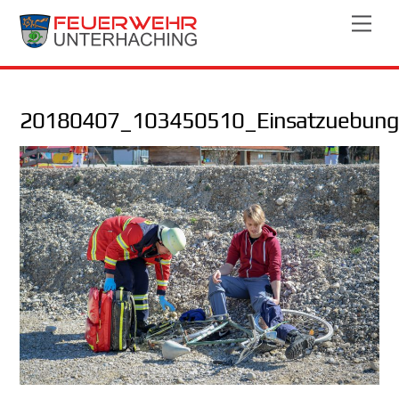
Skip
Men
to
content
20180407_103450510_Einsatzuebung