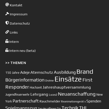
Kontakt
Impressum
Datenschutz
Links
Intern
Intern neu (beta)
>> THEMEN
Brand
Ausbildung
Atemschutz
Adeje
150 Jahre
Einsätze
First
Bürgerinformation
Drohne
Responder
Jahreshauptversammlung
Hochzeit
Neuanschaffung
Lehrgang
Jugendfeuerwehr
New
Lucas2
Partnerschaft
Spenden
Rauchmelder
York
Reanimationsgerät
s
Technik
Spielmannszug
THL
Tag der offenen Tür