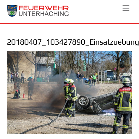
Skip
Men
to
content
20180407_103427890_Einsatzuebung