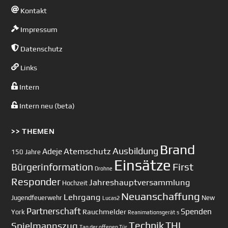
Kontakt
Impressum
Datenschutz
Links
Intern
Intern neu (beta)
>> THEMEN
Brand
Ausbildung
Atemschutz
Adeje
150 Jahre
Einsätze
First
Bürgerinformation
Drohne
Responder
Jahreshauptversammlung
Hochzeit
Neuanschaffung
Lehrgang
Jugendfeuerwehr
New
Lucas2
Partnerschaft
Spenden
Rauchmelder
York
Reanimationsgerät
s
Technik
Spielmannszug
THL
Tag der offenen Tür